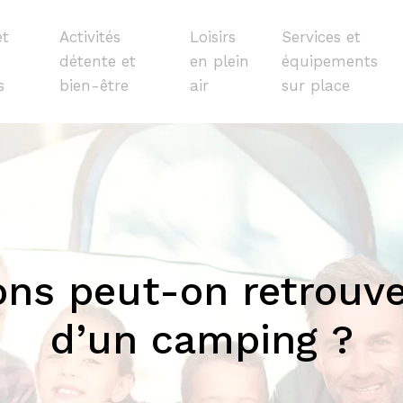
et
Activités
Loisirs
Services et
détente et
en plein
équipements
s
bien-être
air
sur place
ons peut-on retrouve
d’un camping ?