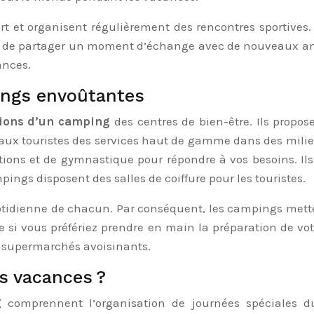
t et organisent régulièrement des rencontres sportives.
i de partager un moment d’échange avec de nouveaux ami
ances.
ings envoûtantes
tions d’un camping
des centres de bien-être. Ils propos
t aux touristes des services haut de gamme dans des mili
ions et de gymnastique pour répondre à vos besoins. Ils a
ings disposent des salles de coiffure pour les touristes.
tidienne de chacun. Par conséquent, les campings metten
 si vous préfériez prendre en main la préparation de votr
es supermarchés avoisinants.
s vacances ?
g
comprennent l’organisation de journées spéciales d