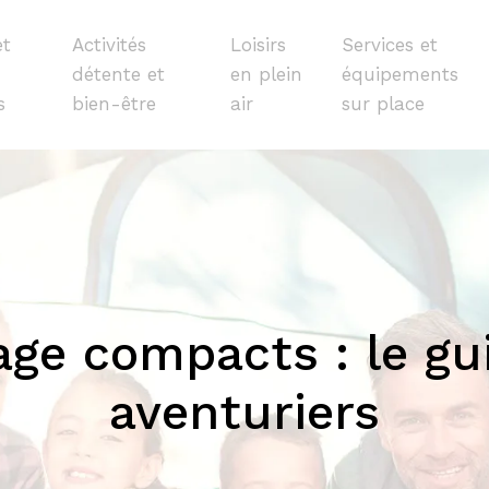
et
Activités
Loisirs
Services et
détente et
en plein
équipements
s
bien-être
air
sur place
ge compacts : le gu
aventuriers