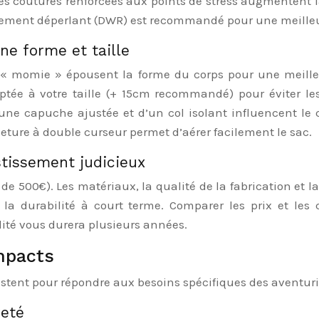
s coutures renforcées aux points de stress augmentent la d
ement déperlant (DWR) est recommandé pour une meilleure 
ne forme et taille
 « momie » épousent la forme du corps pour une meilleu
aptée à votre taille (+ 15cm recommandé) pour éviter les
une capuche ajustée et d’un col isolant influencent le 
ture à double curseur permet d’aérer facilement le sac.
estissement judicieux
de 500€). Les matériaux, la qualité de la fabrication et
t la durabilité à court terme. Comparer les prix et les
té vous durera plusieurs années.
mpacts
stent pour répondre aux besoins spécifiques des aventuri
reté