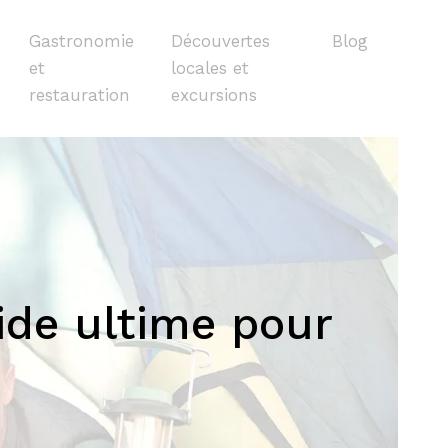
Gastronomie
Découvertes
Blog
et
locales et
restauration
excursions
ide ultime pour